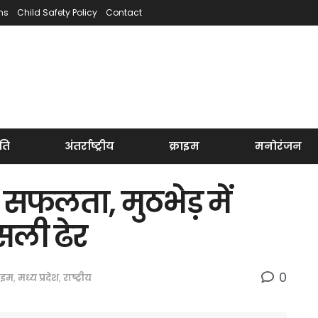
ns
Child Safety Policy
Contact
ति
अंतर्राष्ट्रीय
क्राइम
मनोरंजन
सफलता, मुठभेड़ में
सली ढेर
0
राइम
,
मध्य प्रदेश
,
राष्ट्रीय