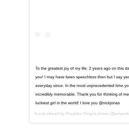
To the greatest joy of my life. 2 years ago on this
you! I may have been speechless then but I say y
everyday since. In the most unprecedented time y
incredibly memorable. Thank you for thinking of me 
luckiest girl in the world! I love you @nickjonas
A post shared by
Priyanka Chopra Jonas
(@priyank