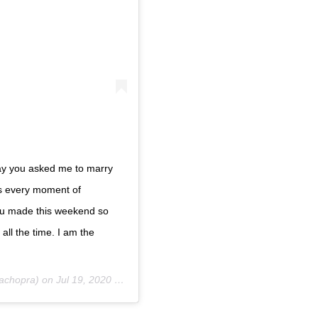
 day you asked me to marry
es every moment of
ou made this weekend so
all the time. I am the
achopra) on
Jul 19, 2020 at 5:51pm PDT