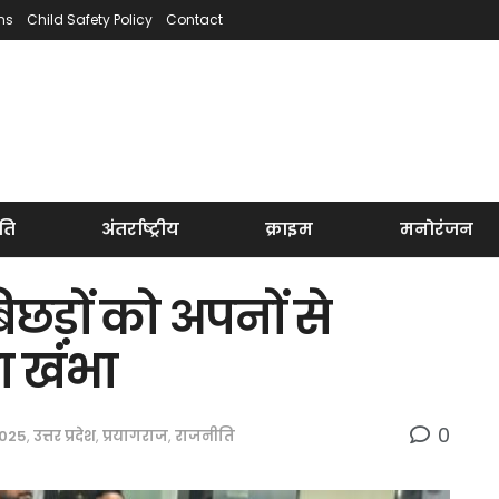
ns
Child Safety Policy
Contact
ति
अंतर्राष्ट्रीय
क्राइम
मनोरंजन
ड़ों को अपनों से
 खंभा
0
025
,
उत्तर प्रदेश
,
प्रयागराज
,
राजनीति