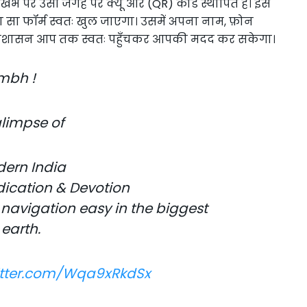
खंभे पर उसी जगह पर क्यू आर (QR) कोड स्थापित है। इसे
टा सा फॉर्म स्वतः खुल जाएगा। उसमें अपना नाम, फ़ोन
प्रशासन आप तक स्वतः पहुँचकर आपकी मदद कर सकेगा।
mbh !
glimpse of
ern India
edication & Devotion
navigation easy in the biggest
earth.
witter.com/Wqa9xRkdSx