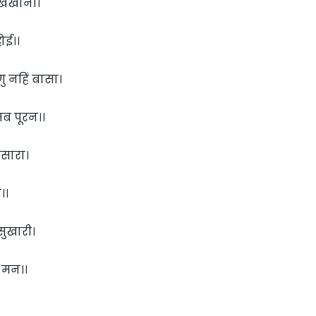
सुखखानी।
ोई।।
ु नहिं बासा।
ब पूरन।।
सारा।
।।
सुखारी।
त मन।।