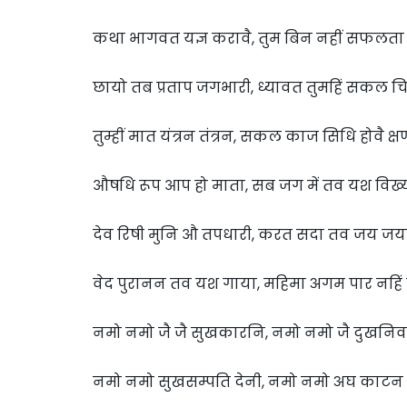
कथा भागवत यज्ञ करावै, तुम बिन नहीं सफलता प
छायो तब प्रताप जगभारी, ध्यावत तुमहिं सकल च
तुम्हीं मात यंत्रन तंत्रन, सकल काज सिधि होवै क्षण 
औषधि रूप आप हो माता, सब जग में तव यश विख्
देव रिषी मुनि औ तपधारी, करत सदा तव जय जय
वेद पुरानन तव यश गाया, महिमा अगम पार नहिं 
नमो नमो जै जै सुखकारनि, नमो नमो जै दुखनिव
नमो नमो सुखसम्पति देनी, नमो नमो अघ काटन 