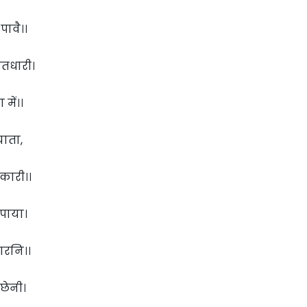
ावै।।
ितधारी।
में।।
याता,
कारी।।
पाया।
ारनि।।
छेनी।