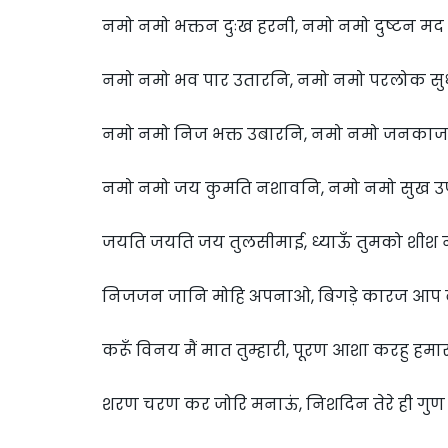
नमो नमो भक्तन दुःख हरनी, नमो नमो दुष्टन मद 
नमो नमो भव पार उतारनि, नमो नमो परलोक सु
नमो नमो निज भक्त उबारनि, नमो नमो जनकाज 
नमो नमो जय कुमति नशावनि, नमो नमो सुख 
जयति जयति जय तुलसीमाई, ध्याऊँ तुमको शीश 
निजजन जानि मोहि अपनाओ, बिगड़े कारज आप
करूँ विनय मैं मात तुम्हारी, पूरण आशा करहु हमार
शरण चरण कर जोरि मनाऊं, निशदिन तेरे ही गुण 