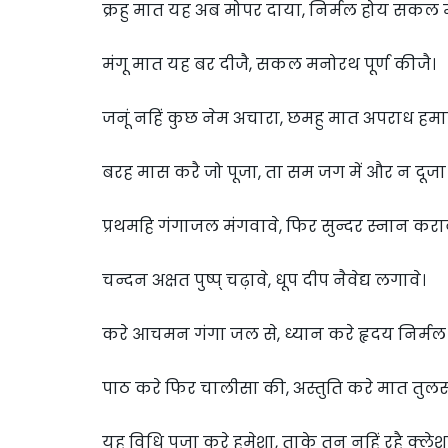
क्रहु मात यह अब मोपर दाया, निर्मल होय सकल
मंगू मात यह बर दीजै, सकल मनोरथ पूर्ण कीजै।
जनूं नहिं कुछ नेम अचारा, छमहु मात अपराध हमा
बरह मास करै जो पूजा, ता सम जग में और न दूजा
प्रथमहि गंगाजल मंगवावे, फिर सुन्दर स्नान कराव
चन्दन अक्षत पुष्प् चढ़ावे, धूप दीप नैवेद्य लगावे।
करे आचमन गंगा जल से, ध्यान करे हृदय निर्मल 
पाठ करे फिर चालीसा की, अस्तुति करे मात तुल
यह विधि पूजा करे हमेशा, ताके तन नहिं रहै क्लेश