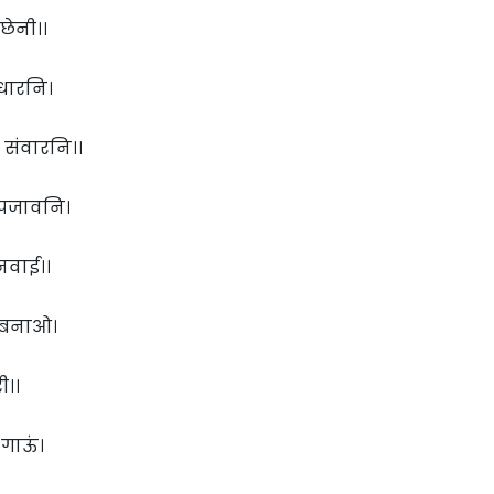
छेनी।।
धारनि।
संवारनि।।
उपजावनि।
नवाई।।
 बनाओ।
ी।।
गाऊं।