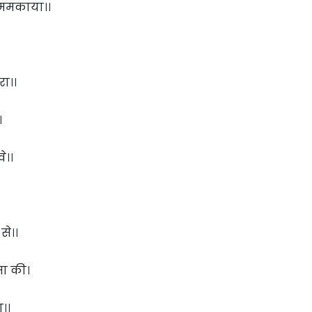
 ममकाया।।
रा।।
।
े।।
से।।
सा की।
ा।।