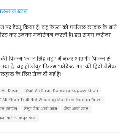
े सलमान खान
म पर डेब्यू किया है। वह फैन्स को पर्सनल लाइफ के बारे
ो पोस्ट कर उनका मनोरंजन करती हैं। इस समय करीना
की फिल्म ‘लाल सिंह चड्ढा’ में नजर आएंगी। फिल्म से
 है। यह हॉलीवुड फिल्म ‘फोरेस्ट गंप’ की हिंदी रीमेक
िलहाल के लिए रोक दी गई है।
f Ali Khan
Saif Ali Khan Kareena Kapoor Khan
f Ali Khan Troll Not Wearing Mask on Marina Drive
ान फोटोज़
तैमूर सैफ अली खान
सैफ अली खान
ान-करीना कपूर खान