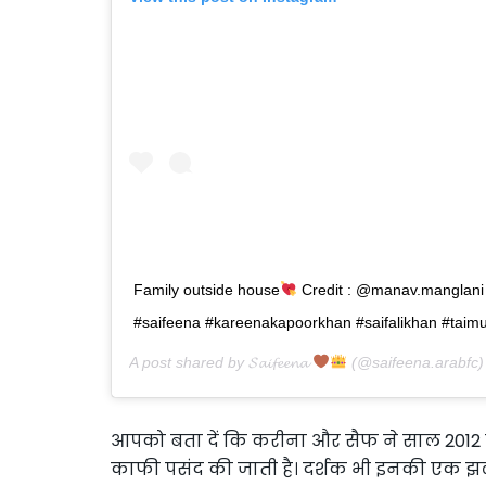
Family outside house
Credit : @manav.manglani . انرصدوا امبارح . 
#saifeena #kareenakapoorkhan #saifalikhan #taimu
A post shared by
𝓢𝓪𝓲𝓯𝓮𝓮𝓷𝓪
(@saifeena.arabfc
आपको बता दें कि करीना और सैफ ने साल 2012 मे
काफी पसंद की जाती है। दर्शक भी इनकी एक झलक