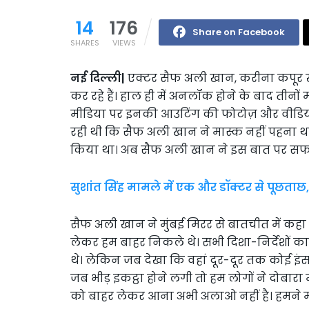
14
176
Share on Facebook
SHARES
VIEWS
नई दिल्ली|
एक्टर सैफ अली खान, करीना कपूर खा
कर रहे हैं। हाल ही में अनलॉक होने के बाद तीनो
मीडिया पर इनकी आउटिंग की फोटोज़ और वीडियो
रही थी कि सैफ अली खान ने मास्क नहीं पहना था
किया था। अब सैफ अली खान ने इस बात पर सफाई द
सुशांत सिंह मामले में एक और डॉक्टर से पूछताछ
सैफ अली खान ने मुंबई मिरर से बातचीत में कह
लेकर हम बाहर निकले थे। सभी दिशा-निर्देशों क
थे। लेकिन जब देखा कि वहां दूर-दूर तक कोई इंसा
जब भीड़ इकट्ठा होने लगी तो हम लोगों ने दोबारा
को बाहर लेकर आना अभी अलाओ नहीं है। हमने 