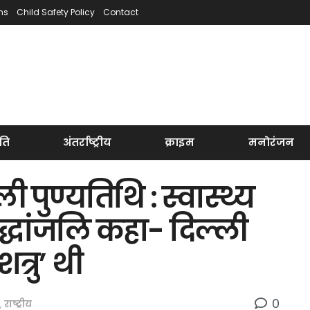
ns
Child Safety Policy
Contact
ति
अंतर्राष्ट्रीय
क्राइम
मनोरंजन
 पुण्यतिथि : स्वास्थ्य
 श्रद्धांजलि कहा- दिल्ली
्रु’ थी
0
,
राष्ट्रीय