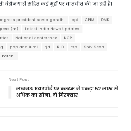
़ती बेरोजगारी सहित कई मुद्दों पर बातचीत की जा रही है।
ongress president sonia gandhi
cpi
CPIM
DMK
gress (m)
Latest India News Updates
rties
National conference
NCP
ng
pdp and iuml
rjd
RLD
rsp
Shiv Sena
l katchi
Next Post
लखनऊ एयरपोर्ट पर कस्टम ने पकड़ा 52 लाख से
अधिक का सोना, दो गिरफ्तार