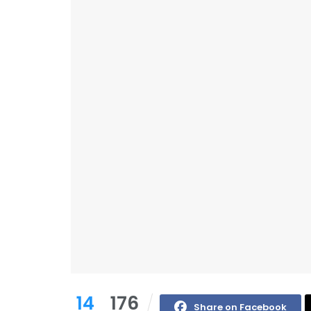
14
176
Share on Facebook