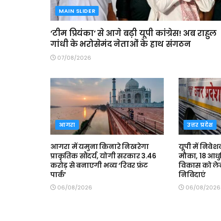
MAIN SLIDER
‘टीम प्रियंका’ से आगे बढ़ी यूपी कांग्रेस! अब राहुल
गांधी के भरोसेमंद नेताओं के हाथ संगठन
07/08/2026
आगरा
उत्तर प्रदेश
आगरा में यमुना किनारे निखरेगा
यूपी में निवेश
प्राकृतिक सौंदर्य, योगी सरकार 3.46
मौका, 18 आधु
करोड़ से बनाएगी भव्य ‘रिवर फ्रंट
विकास को ले
पार्क’
निविदाएं
06/08/2026
06/08/2026