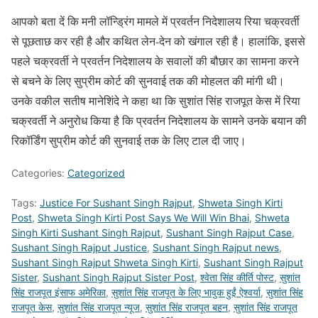
आपको बता दें कि मनी लॉन्ड्रिंग मामले में प्रवर्तन निदेशालय रिया चक्रवर्ती
से पूछताछ कर रही है और कथित लेन-देन को खंगाल रही है। हालांकि, इससे
पहले चक्रवर्ती ने प्रवर्तन निदेशालय के सवालों की बौछार का सामना करने
से बचने के लिए सुप्रीम कोर्ट की सुनवाई तक की मोहलत की मांगी थी।
उनके वकील सतीष मानेशिंदे ने कहा था कि सुशांत सिंह राजपूत केस में रिया
चक्रवर्ती ने अनुरोध किया है कि प्रवर्तन निदेशालय के सामने उनके बयान की
रिकॉर्डिंग सुप्रीम कोर्ट की सुनवाई तक के लिए टाल दी जाए।
Categories:
Categorized
Tags:
Justice For Sushant Singh Rajput
,
Shweta Singh Kirti
Post
,
Shweta Singh Kirti Post Says We Will Win Bhai
,
Shweta
Singh Kirti Sushant Singh Rajput
,
Sushant Singh Rajput Case
,
Sushant Singh Rajput Justice
,
Sushant Singh Rajput news
,
Sushant Singh Rajput Shweta Singh Kirti
,
Sushant Singh Rajput
Sister
,
Sushant Singh Rajput Sister Post
,
श्वेता सिंह कीर्ति पोस्ट
,
सुशांत
सिंह राजपूत इंसाफ अमेरिका
,
सुशांत सिंह राजपूत के लिए भावुक हुईं ऐश्वर्या
,
सुशांत सिंह
राजपूत केस
,
सुशांत सिंह राजपूत न्यूज
,
सुशांत सिंह राजपूत बहन
,
सुशांत सिंह राजपूत