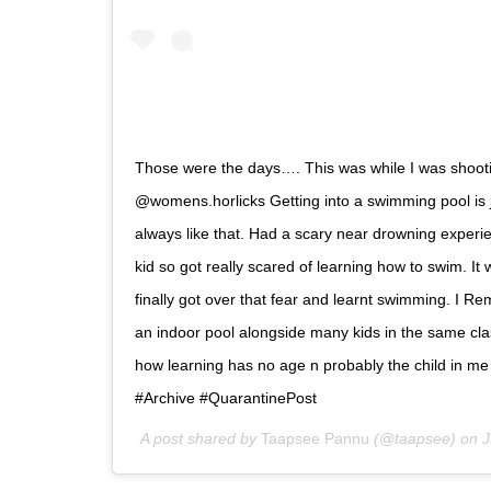
Those were the days…. This was while I was shooti
@womens.horlicks Getting into a swimming pool is j
always like that. Had a scary near drowning experi
kid so got really scared of learning how to swim. It 
finally got over that fear and learnt swimming. I 
an indoor pool alongside many kids in the same cla
how learning has no age n probably the child in me is
#Archive #QuarantinePost
A post shared by
Taapsee Pannu
(@taapsee) on
J