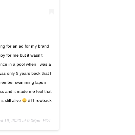
ng for an ad for my brand
oy for me but it wasn’t
ence in a pool when I was a
was only 9 years back that I
Remember swimming laps in
ss and it made me feel that
 still alive
#Throwback
ul 19, 2020 at 9:06pm PDT