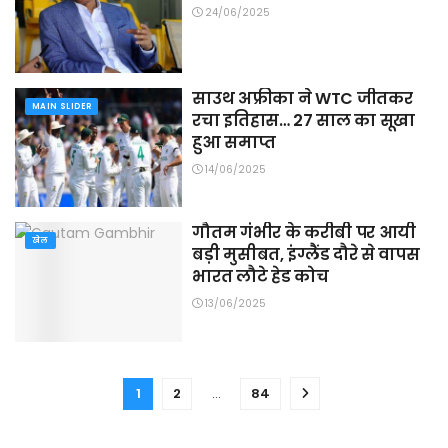
24/06/2025
साउथ अफ्रीका ने WTC जीतकर
MAIN SLIDER
रचा इतिहास… 27 साल का सूखा
हुआ समाप्त
14/06/2025
गौतम गंभीर के करीबी पर आयी
खेल
बड़ी मुसीबत, इंग्लैंड दौरे से वापस
भारत लौटे हेड कोच
13/06/2025
1
2
…
84