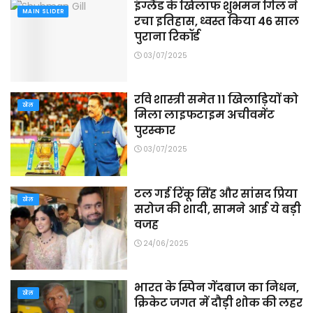
इंग्लैंड के खिलाफ शुभमन ​गिल ने
MAIN SLIDER
रचा इतिहास, ध्वस्त किया 46 साल
पुराना रिकॉर्ड
03/07/2025
रवि शास्त्री समेत 11 खिलाड़ियों को
खेल
मिला लाइफटाइम अचीवमेंट
पुरस्कार
03/07/2025
टल गई रिंकू सिंह और सांसद प्रिया
खेल
सरोज की शादी, सामने आई ये बड़ी
वजह
24/06/2025
भारत के स्पिन गेंदबाज का निधन,
खेल
क्रिकेट जगत में दौड़ी शोक की लहर