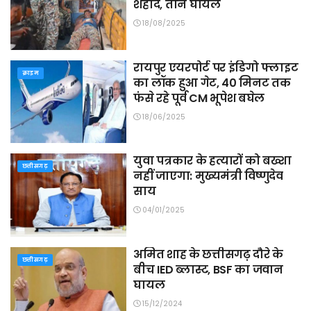
शहीद, तीन घायल
18/08/2025
रायपुर एयरपोर्ट पर इंडिगो फ्लाइट
क्राइम
का लॉक हुआ गेट, 40 मिनट तक
फंसे रहे पूर्व CM भूपेश बघेल
18/06/2025
युवा पत्रकार के हत्यारों को बख्शा
छत्तीसगढ़
नहीं जाएगा: मुख्यमंत्री विष्णुदेव
साय
04/01/2025
अमित शाह के छत्तीसगढ़ दौरे के
छत्तीसगढ़
बीच IED ब्लास्ट, BSF का जवान
घायल
15/12/2024