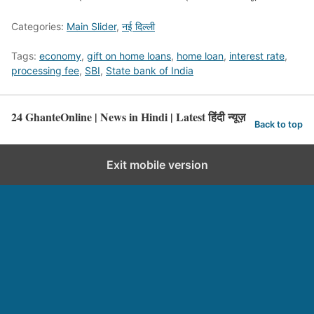
Categories:
Main Slider
,
नई दिल्ली
Tags:
economy
,
gift on home loans
,
home loan
,
interest rate
,
processing fee
,
SBI
,
State bank of India
24 GhanteOnline | News in Hindi | Latest हिंदी न्यूज़
Back to top
Exit mobile version