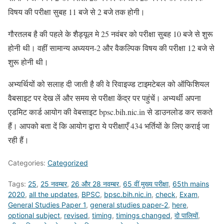
विषय की परीक्षा सुबह 11 बजे से 2 बजे तक होगी।
गौरतलब है की पहले के शैड्यूल मे 25 नवंबर को परीक्षा सुबह 10 बजे से शुरू
होनी थी। वहीं सामान्य अध्ययन-2 और वैकल्पिक विषय की परीक्षा 12 बजे से
शुरू होनी थी।
अभ्यर्थियों को सलाह दी जाती है की वे रिवाइज्ड टाइमटेबल को ऑफिशियल
वैबसाइट पर देख लें और समय से परीक्षा केंद्र पर पहुंचें। अभ्यर्थी अपना
एडमिट कार्ड आयोग की वेबसाइट bpsc.bih.nic.in से डाउनलोड कर सकते
हैं। आपको बता दें कि आयोग द्वारा ये परीक्षाएँ 434 भर्तियों के लिए कराई जा
रही हैं।
Categories:
Categorized
Tags:
25
,
25 नवम्बर
,
26 और 28 नवम्बर
,
65 वीं मुख्य परीक्षा
,
65th mains
2020
,
all the updates
,
BPSC
,
bpsc.bih.nic.in
,
check
,
Exam
,
General Studies Paper 1
,
general studies paper-2
,
here
,
optional subject
,
revised
,
timing
,
timings changed
,
दो पालियों
,