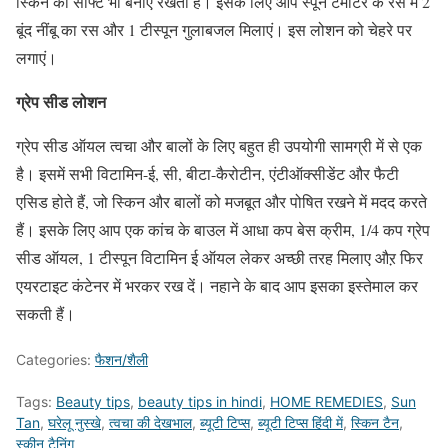
स्किन को साॅफ्ट भी बनाए रखता हैं। इसके लिए आप स्पून टमाटर के रस में 2
बूंद नींबू का रस और 1 टीस्पून गुलाबजल मिलाएं। इस लोशन को चेहरे पर
लगाएं।
ग्रेप सीड लोशन
ग्रेप सीड ऑयल त्वचा और बालों के लिए बहुत ही उपयोगी सामग्री में से एक
है। इसमें सभी विटामिन-ई, सी, बीटा-कैरोटीन, एंटीऑक्‍सीडेंट और फैटी
एसिड होते हैं, जो स्किन और बालों को मजबूत और पोषित रखने में मदद करते
हैं। इसके लिए आप एक कांच के बाउल में आधा कप बेस क्रीम, 1/4 कप ग्रेप
सीड ऑयल, 1 टीस्पून विटामिन ई ऑयल लेकर अच्छी तरह मिलाए औऱ फिर
एयरटाइट कंटेनर में भरकर रख दें। नहाने के बाद आप इसका इस्तेमाल कर
सकती हैं।
Categories:
फैशन/शैली
Tags:
Beauty tips
,
beauty tips in hindi
,
HOME REMEDIES
,
Sun
Tan
,
घरेलू नुस्खे
,
त्वचा की देखभाल
,
ब्यूटी टिप्स
,
ब्यूटी टिप्स हिंदी में
,
स्किन टैन
,
स्कीन टैनिंग