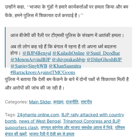
उन्होंने कहा, ‘‘भाजपा के गुंडों ने हमारे कार्यकर्ताओं पर हमला किया और बम
फेंके, हमने पुलिस में शिकायत दर्ज करवाई है।’’
आज बीजेपी की रैली पर टीएमसी पुलिस के संरक्षण में आतंकी हमला।
अब तो लोग कह रहे हैं कि बंगाल में रहना है तो अपना धर्म बदलना
होगा।
@BJP4Bengal
@KailashOnline
@Sunil_Deodhar
@MenonArvindBJP
@shivprakashbjp
@DilipGhoshBJP
@SanjaySinghWB
@KhanSaumitra
#BarrackporeAgainstTMCGoons
pic.twitter.com/q1V5n6xOPw
पुलिस ने बताया कि देसी बम फेंकने के बारे में दोनों पक्षों से शिकायत मिली है
और आरोपों की जांच की जा रही है।
— Arjun Singh (@ArjunsinghWB)
July 18, 2020
Categories:
Main Slider
,
क्राइम
,
राजनीति
,
राष्ट्रीय
Tags:
24ghante online.com
,
BJP rally attacked with country
bomb
,
news of West Bengal
,
Trinamool Congress and BJP
supporters clash
,
तृणमूल कांग्रेस और भाजपा समर्थक आपस में भिड़े
,
पश्चिम
बंगाल की खबरें
,
भाजपा रैली में देसी बम से हमला