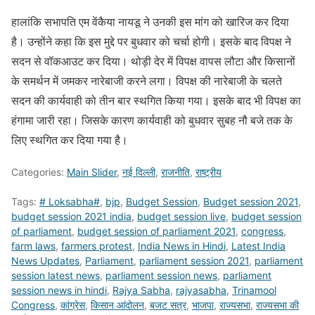
हालांकि सभापति एम वेंकैया नायडू ने उनकी इस मांग को खारिज कर दिया
है। उन्होंने कहा कि इस मुद्दे पर बुधवार को चर्चा होगी। इसके बाद विपक्ष ने
सदन से वॉकआउट कर दिया। थोड़ी देर में विपक्ष वापस लौटा और किसानों
के समर्थन में जमकर नारेबाजी करने लगा। विपक्ष की नारेबाजी के चलते
सदन की कार्यवाही को तीन बार स्थगित किया गया। इसके बाद भी विपक्ष का
हंगामा जारी रहा। जिसके कारण कार्यवाही को बुधवार सुबह नौ बजे तक के
लिए स्थगित कर दिया गया है।
Categories:
Main Slider
,
नई दिल्ली
,
राजनीति
,
राष्ट्रीय
Tags:
# Loksabha#
,
bjp
,
Budget Session
,
Budget session 2021
,
budget session 2021 india
,
budget session live
,
budget session
of parliament
,
budget session of parliament 2021
,
congress
,
farm laws
,
farmers protest
,
India News in Hindi
,
Latest India
News Updates
,
Parliament
,
parliament session 2021
,
parliament
session latest news
,
parliament session news
,
parliament
session news in hindi
,
Rajya Sabha
,
rajyasabha
,
Trinamool
Congress
,
कांग्रेस
,
किसान आंदोलन
,
बजट सत्र
,
भाजपा
,
राज्यसभा
,
राज्यसभा की