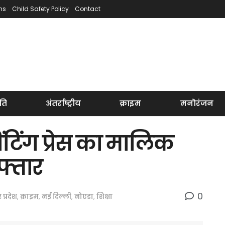
ns
Child Safety Policy
Contact
ति
अंतर्राष्ट्रीय
क्राइम
मनोरंजन
ंटिंग प्रेस का मालिक
फ्तार
0
र प्रदेश
,
क्राइम
,
नई दिल्ली
,
नोएडा
,
शिक्षा