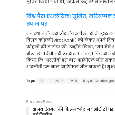
सूचित किया गया था, लेकिन उन्हें अपने अभ्यास क
विश्व पैरा एथलेटिक: सुमित, मरियप्पन 
स्थान पर
राजस्थान रॉयल्स और रॉयल चैलेंजर्स बेंगलुरु क
विराट कोहली(Virat Kohli ) को लेकर अपने विचार
कोहली की तारीफ की। उन्होंने लिखा, “जब मैन
बोली लगाई तो मेरी अंतरात्मा ने कहा कि इससे ब
किया कि आरसीबी इस बार आईपीएल जीत सकती है। 
आरसीबी इस साल आईपीएल जीत सकती है। शुभक
Tags:
IPL
IPL 2024
RCB
Royal Challenger
Previous Post
अजय देवगन की फिल्म ”मैदान” ओटीटी पर