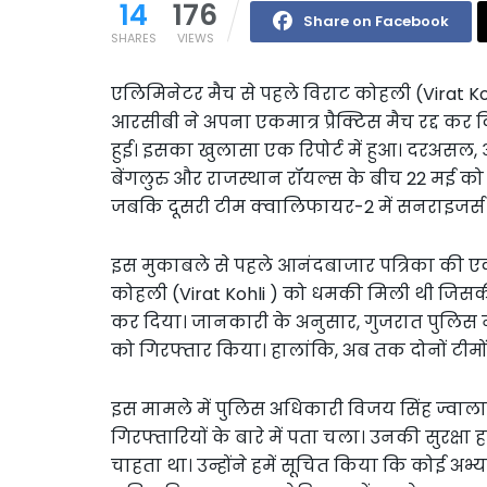
14
176
Share on Facebook
SHARES
VIEWS
एलिमिनेटर मैच से पहले विराट कोहली (Virat 
आरसीबी ने अपना एकमात्र प्रैक्टिस मैच रद्द कर दि
हुई। इसका खुलासा एक रिपोर्ट में हुआ। दरअसल
बेंगलुरु और राजस्थान रॉयल्स के बीच 22 मई को
जबकि दूसरी टीम क्वालिफायर-2 में सनराइजर्स है
इस मुकाबले से पहले आनंदबाजार पत्रिका की एक रिप
कोहली (Virat Kohli ) को धमकी मिली थी जिसकी वजह
कर दिया। जानकारी के अनुसार, गुजरात पुलिस ने
को गिरफ्तार किया। हालांकि, अब तक दोनों टी
इस मामले में पुलिस अधिकारी विजय सिंह ज्वाला
गिरफ्तारियों के बारे में पता चला। उनकी सुरक्षा
चाहता था। उन्होंने हमें सूचित किया कि कोई अभ्य