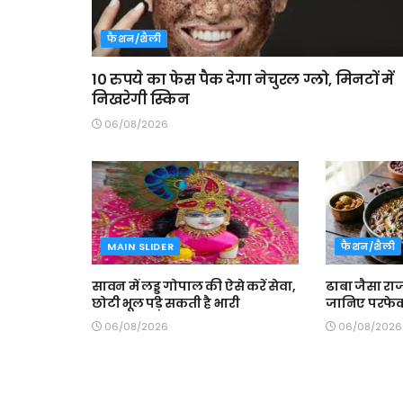
फैशन/शैली
10 रुपये का फेस पैक देगा नेचुरल ग्लो, मिनटों में
निखरेगी स्किन
06/08/2026
MAIN SLIDER
फैशन/शैली
सावन में लड्डू गोपाल की ऐसे करें सेवा,
ढाबा जैसा रा
छोटी भूल पड़ सकती है भारी
जानिए परफेक
06/08/2026
06/08/2026