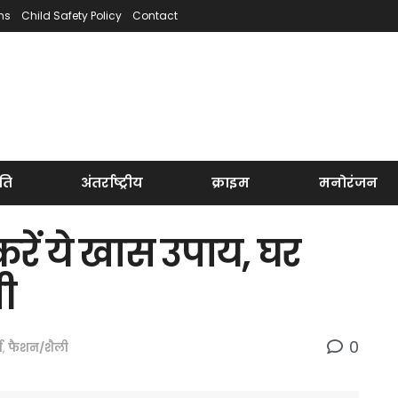
ns
Child Safety Policy
Contact
ति
अंतर्राष्ट्रीय
क्राइम
मनोरंजन
करें ये खास उपाय, घर
मी
0
म
,
फैशन/शैली