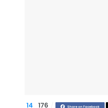
14
176
Share on Facebook