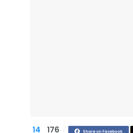
14
176
Share on Facebook