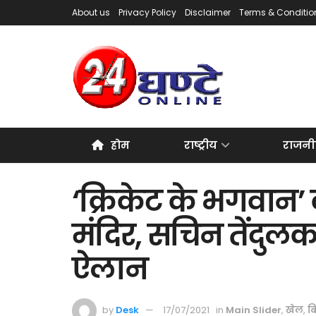
About us
Privacy Policy
Disclaimer
Terms & Conditio
होम
राष्ट्रीय
राजनी
‘क्रिकेट के भगवान’ 
मंदिर, सचिन तेंदुल
ऐलान
by
Desk
17/07/2021
in
Main Slider
,
खेल
,
ब