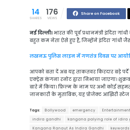
14
176
Share on Facebook
SHARES
VIEWS
नई दिल्ली।
भारत की पूर्व प्रधानमंत्री इंदिरा गांध
बहुत कम नेता ऐसे हुए हैं, जिन्होंने इंदिरा गां
लखनऊ पुलिस लाइन में गणतंत्र दिवस पर आयोजित
आपको बता दें अब यह ताकतवर किरदार बड़े पर्दे 
एक्ट्रेस कंगना रनोट द्वारा निभाया जाएगा। शुक
बारे में किया। फ़िल्म के नाम पर अभी कोई सहमत
जानकारी के मुताबिक, यह प्रोजेक्ट आख़िरी स्टेज म
Tags:
Bollywood
emergency
Entertainmen
indira gandhi
kangana palying role of idira
Kangana Ranaut As Indira Gandhi
keywords