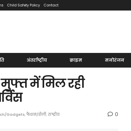
ns
Child Safety Policy
Contact
ति
अंतर्राष्ट्रीय
क्राइम
मनोरंजन
 मुफ्त में मिल रही
र्विस
0
ch/Gadgets
,
फैशन/शैली
,
राष्ट्रीय