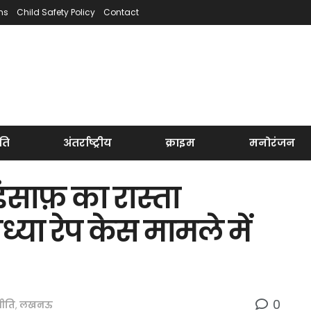
ns
Child Safety Policy
Contact
ति
अंतर्राष्ट्रीय
क्राइम
मनोरंजन
साफ़ का रास्ता
या रेप केस मामले में
0
ीति
,
लखनऊ