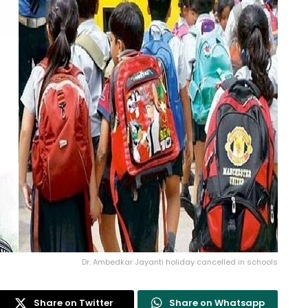
Dr. Ambedkar Jayanti holiday cancelled in schools
Share on Twitter
Share on Whatsapp