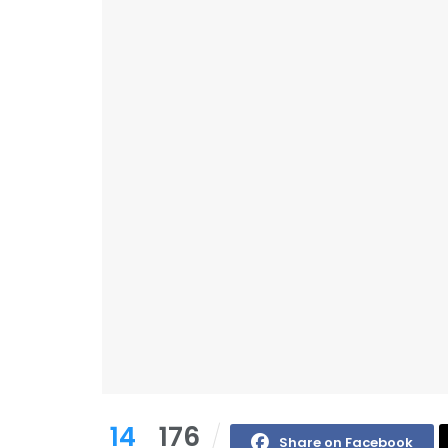
14
176
Share on Facebook