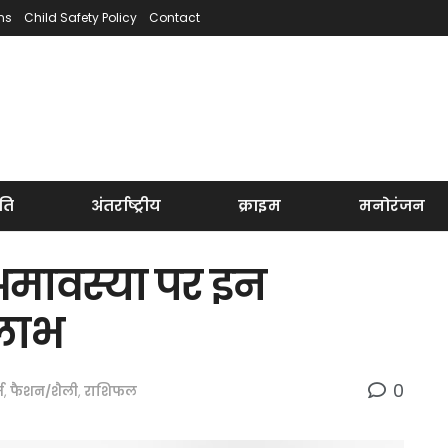
ns
Child Safety Policy
Contact
ति
अंतर्राष्ट्रीय
क्राइम
मनोरंजन
अमावस्या पर इन
 लाभ
0
म
,
फैशन/शैली
,
राशिफल