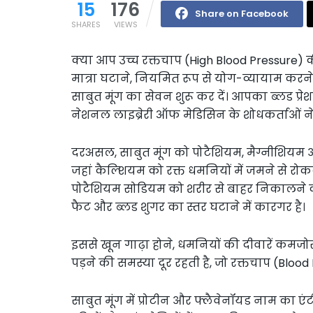
15
176
Share on Facebook
SHARES
VIEWS
क्या आप उच्च रक्तचाप (High Blood Pressure) की
मात्रा घटाने, नियमित रूप से योग-व्यायाम करन
साबुत मूंग का सेवन शुरू कर दें। आपका ब्लड प्र
नेशनल लाइब्रेरी ऑफ मेडिसिन के शोधकर्ताओं न
दरअसल, साबुत मूंग को पोटैशियम, मैग्नीशियम 
जहां कैल्शियम को रक्त धमनियों में जमने से रोकक
पोटैशियम सोडियम को शरीर से बाहर निकालने की प
फैट और ब्लड शुगर का स्तर घटाने में कारगर है।
इससे खून गाढ़ा होने, धमनियों की दीवारें कमजोर
पड़ने की समस्या दूर रहती है, जो रक्तचाप (Blood
साबुत मूंग में प्रोटीन और फ्लैवेनॉयड नाम का एंटी