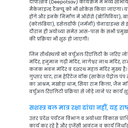
दीपोत्सव (Deepotsav) कार्यक्रम में भव्य शोभा
मैकेनाइज्ड टैब्ल्यू को भी शोकेस किया जाएगा। यह सभ
होंगे और इनके निर्माण में ऑरोरो (बोलिविया), बास
(कोलंबिया), डसेलडॉर्फ (जर्मनी) ग्रेनाडाइन्स से इं
दौरान ही अयोध्या समेत आस-पास के सभी प्रमुख क्षे
की प्रक्रिया भी शुरू हो जाएगी।
जिन तीर्थस्थलों को वर्चुअल रिएलिटी के जरिए जोड़े
मंदिर, हनुमान गढ़ी मंदिर, नागेश्वर नाथ मंदिर, रा
कनक भवन मंदिर व दशरथ महल मंदिर मुख्य हैं। इसक
गुप्तार घाट, राम हेरिटेज वॉक (साकेत पेट्रोल पं
का आश्रम, मखोड़ा धाम, सिया राम किला, जैन मं
वर्चुअल रिएलिटी प्रक्रिया से जोड़े जाने पर कार्य शु
सशस्त्र बल मात्र रक्षा ढांचा नहीं, यह र
उत्तर प्रदेश पर्यटन विभाग व अयोध्या विकास प्
कार्य कर रहे हैं और एजेंसी आवंटन व कार्य निर्धा