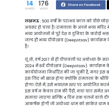
14
176
Share on Facebook
SHARES
VIEWS
लखनऊ
: 500 वर्षों के पराभव काल को पीछे छो
अग्रसर हो चला है। रामलला के अपने भव्य मंदिर में
भव्य आयोजनों ने पूरे देश व दुनिया के करोड़ों भक्
जल्द ही भव्य दीपोत्सव (Deepotsav) कार्यक्रम क
है।
यूं तो, वर्ष 2017 से ही दीपावली पर अयोध्या के सरयू
2024 में 8वें दीपोत्सव (Deepotsav) कार्यक्र
कार्ययोजना निर्धारित की जा चुकी है, मगर इस ब
इस लिए भी खास होगा क्योंकि रामलला के श्रीवि
होगा। ऐसे में, इसे भव्यतम स्तर पर आयोजित कर
इस वर्ष न केवल राम की पैड़ी, नया घाट समेत अयो
सजाया जाएगा बल्कि 4 दिन तक चलने वाले दीपो
आकर्षक होगी जो अयोध्या धाम को साकेत धाम 