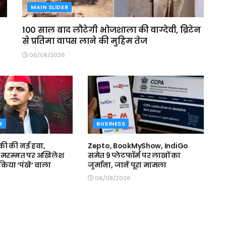
MAIN SLIDER
100 साल बाद लौटेगी भोजशाला की वाग्देवी, ब्रिटेन
से प्रतिमा वापस लाने की मुहिम तेज
06/08/2026
R
BUSINESS
की की नई हवा,
Zepto, BookMyShow, IndiGo
की मरम्मत पर अखिलेश
समेत 9 प्लेटफॉर्म पर लाखों का
किया ‘पंखे’ वाला
जुर्माना, जानें पूरा मामला
06/08/2026