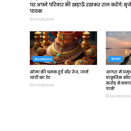
पर अपने परिवार की खड़ाऊँ रखकर राज करेंगे: बृज
पाठक
07/08/2026
BUSINESS
आगरा
सोना की चमक हुई और तेज, जानें
आगरा में यमु
चांदी का रेट
प्राकृतिक सौं
करोड़ से बनाए
07/08/2026
पार्क’
06/08/2026