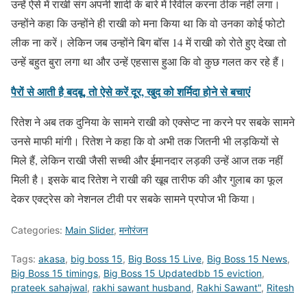
उन्हें ऐसे में राखी संग अपनी शादी के बारे में रिवील करना ठीक नहीं लगा।
उन्होंने कहा कि उन्होंने ही राखी को मना किया था कि वो उनका कोई फोटो
लीक ना करें। लेकिन जब उन्होंने बिग बॉस 14 में राखी को रोते हुए देखा तो
उन्हें बहुत बुरा लगा था और उन्हें एहसास हुआ कि वो कुछ गलत कर रहे हैं।
पैरों से आती है बदबू, तो ऐसे करें दूर, खुद को शर्मिदा होने से बचाएं
रितेश ने अब तक दुनिया के सामने राखी को एक्सेप्ट ना करने पर सबके सामने
उनसे माफी मांगी। रितेश ने कहा कि वो अभी तक जितनी भी लड़कियों से
मिले हैं, लेकिन राखी जैसी सच्ची और ईमानदार लड़की उन्हें आज तक नहीं
मिली है। इसके बाद रितेश ने राखी की खूब तारीफ की और गुलाब का फूल
देकर एक्ट्रेस को नेशनल टीवी पर सबके सामने प्रपोज भी किया।
Categories:
Main Slider
,
मनोरंजन
Tags:
akasa
,
big boss 15
,
Big Boss 15 Live
,
Big Boss 15 News
,
Big Boss 15 timings
,
Big Boss 15 Updatedbb 15 eviction
,
prateek sahajwal
,
rakhi sawant husband
,
Rakhi Sawant"
,
Ritesh