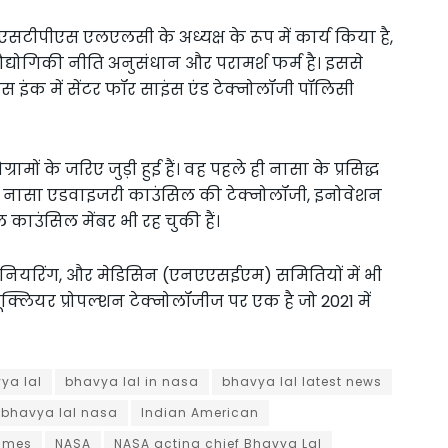
सटीपीएस एलएलसी के अध्यक्ष के रूप में कार्य किया है,
रौद्योगिकी नीति अनुसंधान और परामर्श फर्म है। इससे
ट्स इंक में सेंटर फॉर साइंस एंड टेक्नोलॉजी पॉलिसी
ामों के जरिए जुड़ी हुई हैं। वह पहले ही नासा के प्रसिद्ध
राम और नासा एडवाइजरी काउंसिल की टेक्नोलॉजी, इनोवेशन
काउंसिल मेंबर भी रह चुकी हैं।
नियरिंग, और मेडिसिन (एनएएसईएम) समितियों में भी
्यूक्लियर प्रोपल्शन टेक्नोलॉजीज पर एक है जो 2021 में
ya lal
bhavya lal in nasa
bhavya lal latest news
. bhavya lal nasa
Indian American
ames
NASA
NASA acting chief Bhavya Lal