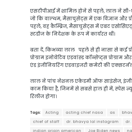
एसटीपीआई में शामिल होने से पहले, लाल ने सी-ए
जो कि वाल्थम, मैसाचुसेट्स में एक विज्ञान और प्
पहले, वह कैम्ब्रिज, मैसाचुसेट्स में एबट एसोसिए
स्टडीज के निदेशक के रूप में कार्यरत थीं।
बता दें, किभव्या लाल पहले से ही नासा से कई प्रोग्र
प्रोग्राम इनोवेटिव एडवांस्ड कॉन्सेप्ट्स प्रोग्
एंड इंजीनियरिंग एडवाइजरी कमेटी की एक्सटर्नल 
लाल ने पांच नेशनल एकेडमी ऑफ साइंसेज, इंजी
काम किया है, जिनमें से सबसे हाल ही में, स्पेस न
रिलीज होगा।
Tags:
Acting
acting chief nasa
as
bhav
chief of staff
dr. bhavya lal instagram
dr
indian origin american
Joe Biden news
n