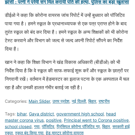
झांसी : पत्नी ने प्रेमी संग मिल करायी पति की हत्या, पुलिस का बड़ा खुलासा
डीईओ ने कहा कि कोरोना वायरस जांच रिपोर्ट में उन्हें बुधवार को पॉजिटिव
पाया गया है। हमने स्कूल के प्रधानाध्यापक से एक पत्र प्राप्त होने के बाद
तुरंत स्कूल को बंद कर दिया है। हमने स्कूल के अन्य शिक्षकों को भी कोरोना
टेस्ट करवाने और विभाग को जल्द से जल्द अपनी रिपोर्ट सौंपने का निर्देश
दिया है।
खान ने कहा कि शिक्षा विभाग ने खंड विकास अधिकारी (बीडीओ) को भी
निर्देश दिया है कि वे स्कूल की साफ-सफाई शुरू करें और स्कूल के छात्रों पर
निगरानी रखें। वर्तमान में हेडमास्टर का इलाज पटना के एक अस्पताल में चल
रहा है और उनकी हालत गंभीर बताई जा रही है।
Categories:
Main Slider
,
उत्तर प्रदेश
,
नई दिल्ली
,
बिहार
,
राष्ट्रीय
Tags:
bihar
,
Gaya district
,
government high school
,
head
master corona virus
,
positive
,
Principal went to Corona positive
,
school closed
,
गया
,
पॉजिटिव
,
प्रिंसिपल कोरोना पॉजिटिव गए
,
बिहार
,
सरकारी हाई
स्कूल
,
स्कूल बंद किया गया
,
हेड मास्टर कोरोना वायरस