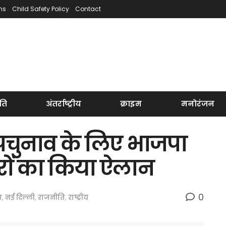
ns
Child Safety Policy
Contact
ति
अंतर्राष्ट्रीय
क्राइम
मनोरंजन
पचुनाव के लिए भाजपा
ारों का किया ऐलान
0
त
,
नई दिल्ली
,
राजनीति
,
राष्ट्रीय