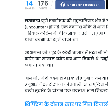
14
176
Share on Facebook
SHARES
VIEWS
लखनऊ।
यूपी एसटीएफ की बृहस्पतिवार भोर में स
(Encounter) हो गई। एक बदमाश मौके से भाग 
मेडिकल कॉलेज में चिकित्सक ने उसे मरा हुआ घ
थाना बक्सा का रहने वाला था।
28 अगस्त को शहर के ठठेरी बाजार में भरत जी सोन
करोड़ का सामान समेट कर भाग निकले थे। उन्ह
लगाया गया था।
आज भोर में दो बदमाश बाइक से हनुमान गंज बाई
अगुआई में एसटीएफ व कोतवाली देहात पुलिस ने ब
चली। मुठभेड़ के दौरान एक बदमाश भाग निकल
शिफ्टिंग के दौरान कार पर गिरा बिजल