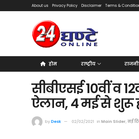
About us
Privacy Policy
Disclaimer
Terms & Conditio
होम
राष्ट्रीय
राजनी
सीबीएसई 10वीं व 12वी
ऐलान, 4 मई से शुरू ह
by
Desk
02/02/2021
in
Main Slider
,
नई दि