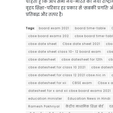
चाहता हूं कि आप सभी नये-भारत की नयी राष्ट्रीय
वृहद शिक्षा-परिवार हर प्रकार से ‘सबकी प्रग
प्रतिबद्ध और तत्पर है।
Tags:
board exam 2021
board time-table
cbse board exams 202
cbse board time-tab
cbse date sheet
Cbse date sheet 2021
cbs
cbse date sheet class 10- 12 board exam
cbs
cbse datesheet
cbse datesheet for 12th
cb
cbse datesheet for class 10 2021
cbse dateshe
cbse datesheet for class 12 2021 cbse.nic.in
cbse datesheet for xii
CBSE exam
Cbse x a
datesheet for x and xii cbse board exams 2021
education minister
Education News in Hindi
Ramesh Pokhriyal
केंद्रीय माध्यमिक शिक्षा बोर्ड
दस