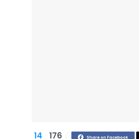
14
176
Share on Facebook