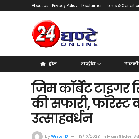
About us
Privacy Policy
Disclaimer
Terms & Conditio
होम
राष्ट्रीय
राजनी
जिम कॉर्बेट टाइगर रि
की सफारी, फॉरेस्ट क
उत्साहवर्धन
by
Writer D
13/10/2023
in
Main Slider
,
उत्