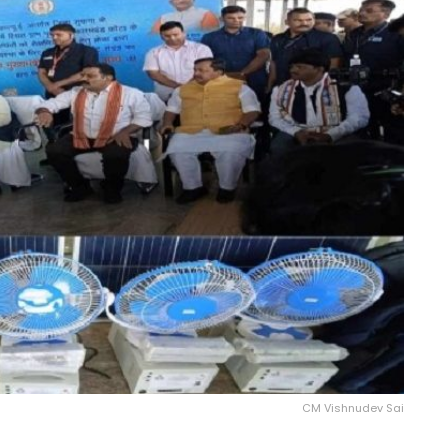
CM Vishnudev Sai