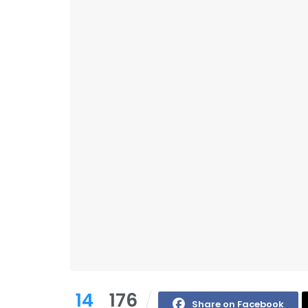
14
176
Share on Facebook