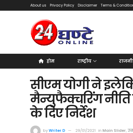
About us
Privacy Policy
Disclaimer
Terms & Conditio
होम
राष्ट्रीय
राजनी
सीएम योगी ने इलेक्
मैन्युफैक्चरिंग नीत
के दिए निर्देश
by
Writer D
29/01/2021
in
Main Slider
,
उत्