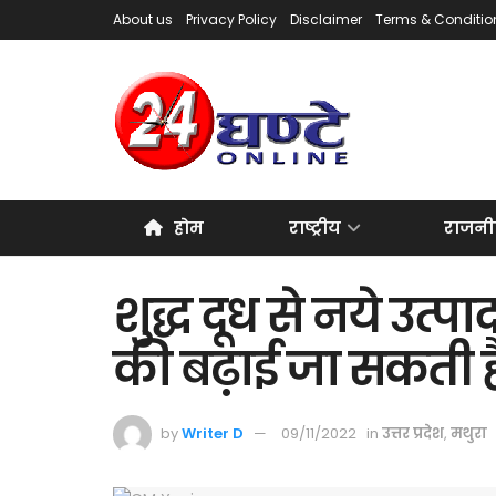
About us
Privacy Policy
Disclaimer
Terms & Conditio
होम
राष्ट्रीय
राजनी
शुद्ध दूध से नये उत्
की बढ़ाई जा सकती 
by
Writer D
09/11/2022
in
उत्तर प्रदेश
,
मथुरा