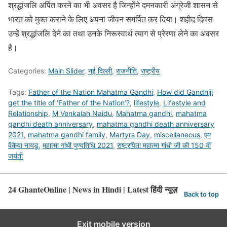
श्रद्धांजलि अर्पित करने का भी अवसर है जिन्होंने दमनकारी अंग्रेजी शासन से
भारत को मुक्त कराने के लिए अपना जीवन समर्पित कर दिया। शहीद दिवस
उन्हें श्रद्धांजलि देने का तथा उनके निरूस्वार्थ त्याग से प्रेरणा लेने का अवसर
है।
Categories:
Main Slider
,
नई दिल्ली
,
राजनीति
,
राष्ट्रीय
Tags:
Father of the Nation Mahatma Gandhi
,
How did Gandhiji
get the title of ‘Father of the Nation’?
,
lifestyle
,
Lifestyle and
Relationship
,
M Venkaiah Naidu
,
Mahatma gandhi
,
mahatma
gandhi death anniversary
,
mahatma gandhi death anniversary
2021
,
mahatma gandhi family
,
Martyrs Day
,
miscellaneous
,
एम
वेंकैया नायडू
,
महात्मा गांधी पुण्यतिथि 2021
,
राष्ट्रपिता महात्मा गांधी जी की 150 वीं
जयंती
24 GhanteOnline | News in Hindi | Latest हिंदी न्यूज़
Back to top
Exit mobile version