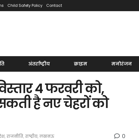
ns
Child Safety Policy
Contact
ति
अंतर्राष्ट्रीय
क्राइम
मनोरंजन
विस्तार 4 फरवरी को,
सकती है नए चेहरों को
0
रदेश
,
राजनीति
,
राष्ट्रीय
,
लखनऊ