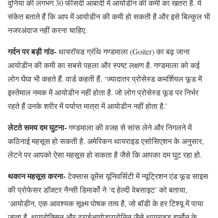
दुनिया की लगभग 30 फीसदी आबादी में आयोडीन की कमी का खतरा है. ये
संकेत बताते हैं कि आप में आयोडीन की कमी हो सकती है और इसे बिल्कुल भी
नजरअंदाज नहीं करना चाहिए.
गर्दन पर बड़ी गांठ-
थायरॉयड ग्रंथि गण्डमाला (Goiter) का बढ़ जाना
आयोडीन की कमी का सबसे पहला और स्पष्ट लक्षण है. गण्डमाला को कई
लोग घेंघा भी कहते हैं. वार्ड कहती हैं, ‘ज्यादातर प्रोसेस्ड कमर्शियल फूड में
इस्तेमाल नमक में आयोडीन नहीं होता है. जो लोग प्रोसेस्ड फूड पर निर्भर
रहते हैं उनके शरीर में पर्याप्त मात्रा में आयोडीन नहीं होता है.’
लेटते समय दम घुटना-
गण्डमाला की वजह से सांस लेने और निगलने में
कठिनाई महसूस हो सकती है. अमेरिकन थायराइड एसोसिएशन के अनुसार,
लेटने पर आपको ऐसा महसूस हो सकता है जैसे कि आपका दम घुट रहा हो.
थकान महसूस करना-
टेक्सास वूमेंस यूनिवर्सिटी में न्यूट्रिशन एंड फूड साइस
की प्रोफेसर डॉक्टर नैन्सी डिमार्को ने ‘द हेल्दी वेबसाइट’ को बताया,
‘आयोडीन, एक आवश्यक सूक्ष्म पोषक तत्व है, जो बॉडी के हर टिश्यू में पाया
जाता है. थायरोक्सिन और ट्राईआयोडायरोनिन जैसे थायराइड हार्मोन के