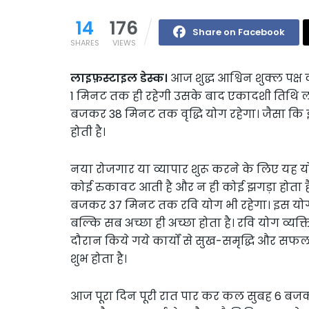
14
176
Share on Facebook
SHARES
VIEWS
लाइफ़स्टाइल डेस्क।
आज शुद्ध आश्विन शुक्ल पक
1 मिनट तक ही रहेगी उसके बाद एकादशी तिथि ल
बजकर 38 मिनट तक वृद्धि योग रहेगा। जैसा कि इसका
होती है।
नया रोजगार या व्यापार शुरू करने के लिए यह यो
कोई रुकावट आती है और न ही कोई झगड़ा होता ह
बजकर 37 मिनट तक रवि योग भी रहेगा। इस योग म
बल्कि सब अच्छा ही अच्छा होता है। रवि योग व्यक्
दौरान किये गये कार्यों से सुख-समृद्धि और सफलत
शुभ होता है।
आज पूरा दिन पूरी रात पार कर कल सुबह 6 बजक