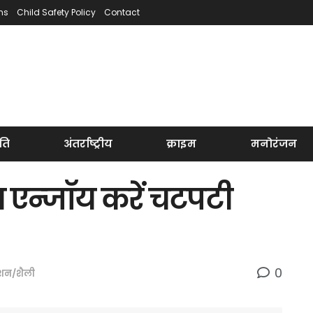
ns
Child Safety Policy
Contact
ति
अंतर्राष्ट्रीय
क्राइम
मनोरंजन
 एन्जॉय करें चटपटी
0
शन/शैली