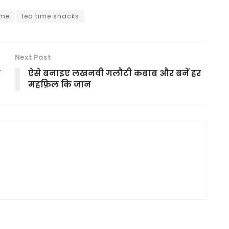
ime
tea time snacks
Next Post
ं
ऐसे बनाइए लखनवी गलौटी कबाब और बनें हर
महफ़िल कि जान